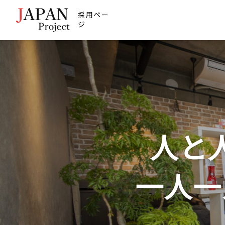
採用ペー
ジ
人と
一人一